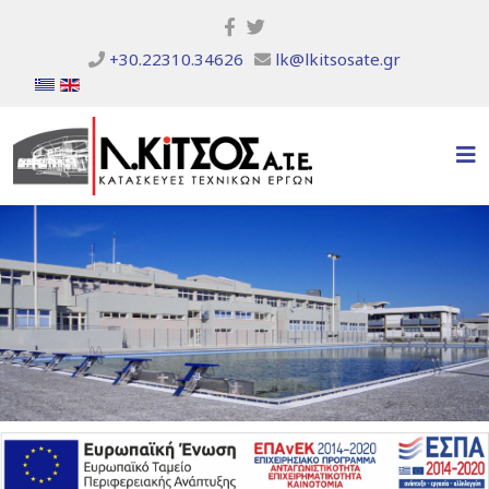
+30.22310.34626
lk@lkitsosate.gr