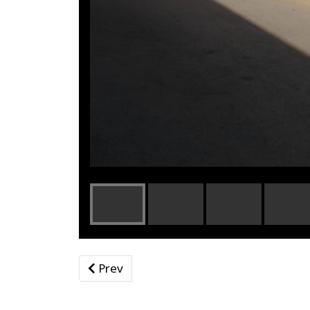
Previous article: Οδοποιια
Prev