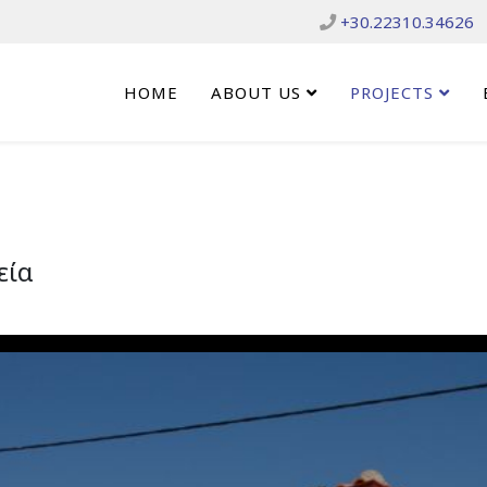
+30.22310.34626
HOME
ABOUT US
PROJECTS
εία